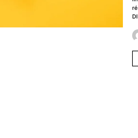
ré
DI