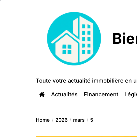
Skip
to
the
content
Bie
Bien
Trouvé
Toute votre actualité immobilière en u
Actualités
Financement
Légi
Home
2026
mars
5