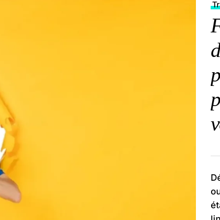
T
F
d
p
p
v
D
ou
ét
li