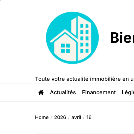
Skip
to
the
content
Bie
Bien
Trouvé
Toute votre actualité immobilière en u
Actualités
Financement
Légi
Home
2026
avril
16