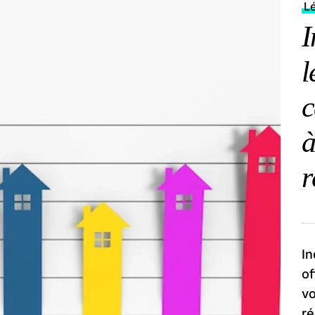
Lé
I
l
c
à
r
In
of
vo
ré