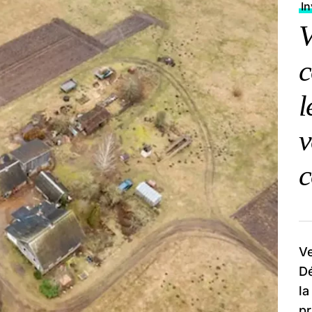
I
V
c
l
v
c
Ve
Dé
la
pr