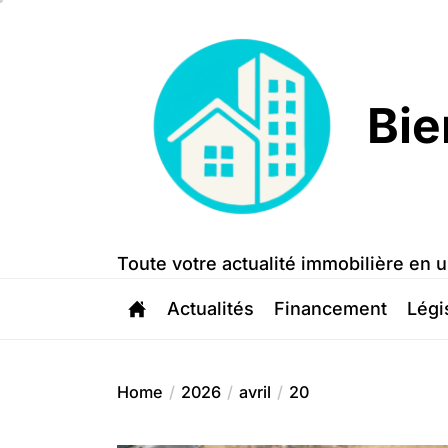
Skip
to
the
content
Bie
Bien
Trouvé
Toute votre actualité immobilière en u
Actualités
Financement
Légi
Home
2026
avril
20