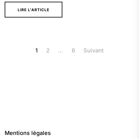
LIRE L'ARTICLE
Pagination
1
2
…
6
Suivant
des
publications
Mentions légales