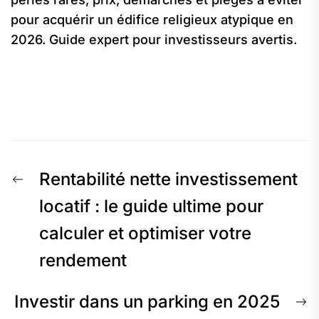
pour acquérir un édifice religieux atypique en
2026. Guide expert pour investisseurs avertis.
Navigation
Previous
Rentabilité nette investissement
de
post:
locatif : le guide ultime pour
calculer et optimiser votre
l’article
rendement
N
Investir dans un parking en 2025