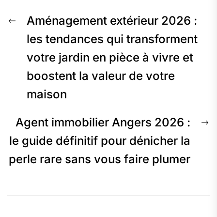
Navigation
Previous
Aménagement extérieur 2026 :
de
post:
les tendances qui transforment
votre jardin en pièce à vivre et
l’article
boostent la valeur de votre
maison
N
Agent immobilier Angers 2026 :
p
le guide définitif pour dénicher la
perle rare sans vous faire plumer