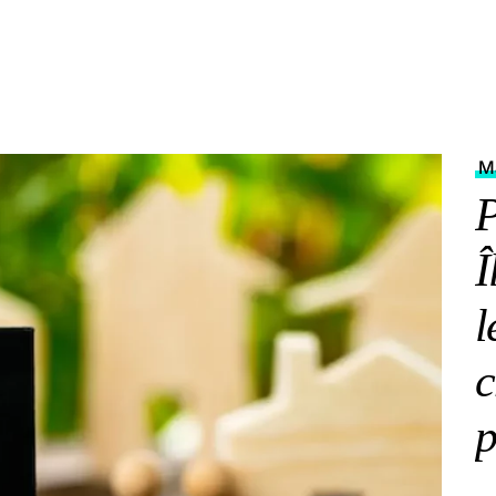
Ma
P
Î
l
c
p