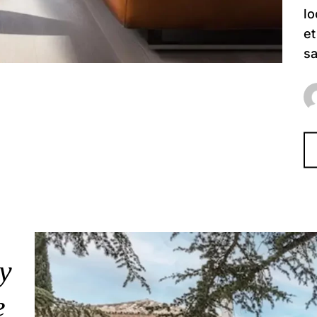
lo
et
sa
y
e