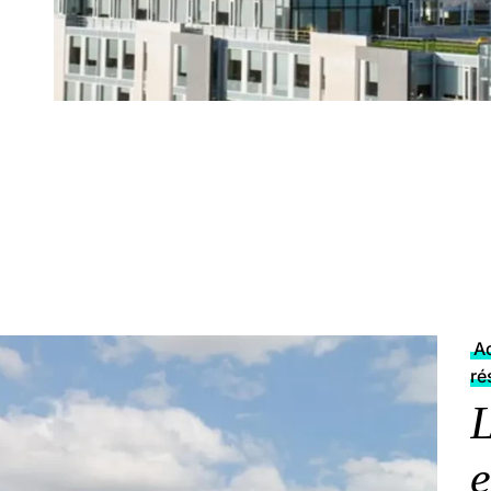
Ac
ré
L
e