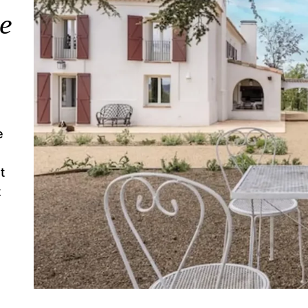
le
e
t
t