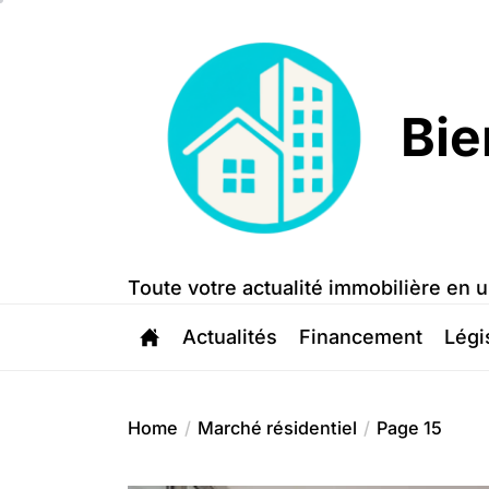
Skip
to
the
content
Bie
Bien
Trouvé
Toute votre actualité immobilière en u
Actualités
Financement
Légi
Home
Marché résidentiel
Page 15