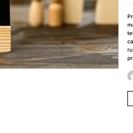
Pr
ma
te
ca
ru
pr