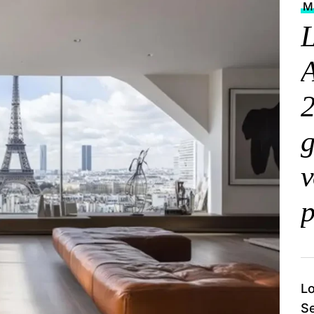
Ma
L
A
2
g
v
p
Lo
Se