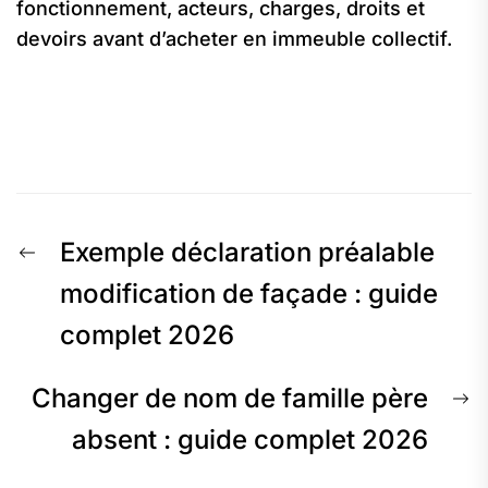
fonctionnement, acteurs, charges, droits et
devoirs avant d’acheter en immeuble collectif.
Navigation
Previous
Exemple déclaration préalable
de
post:
modification de façade : guide
complet 2026
l’article
N
Changer de nom de famille père
p
absent : guide complet 2026