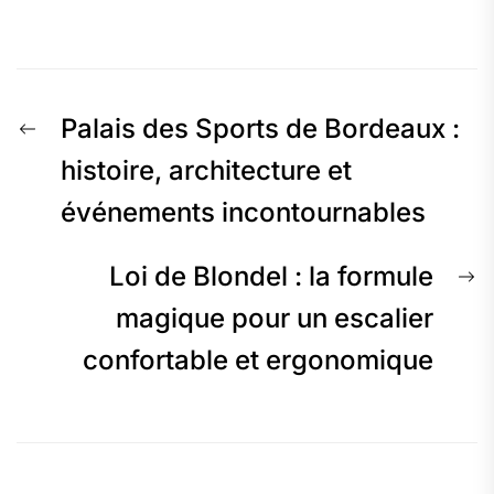
Navigation
Previous
Palais des Sports de Bordeaux :
de
post:
histoire, architecture et
événements incontournables
l’article
N
Loi de Blondel : la formule
p
magique pour un escalier
confortable et ergonomique