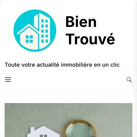
Skip
to
Bien
the
content
Trouvé
Bien
Trouvé
Toute votre actualité immobilière en un clic