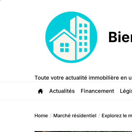
Skip
to
the
content
Bie
Bien
Trouvé
Toute votre actualité immobilière en u
Actualités
Financement
Légi
Home
Marché résidentiel
Explorez le 