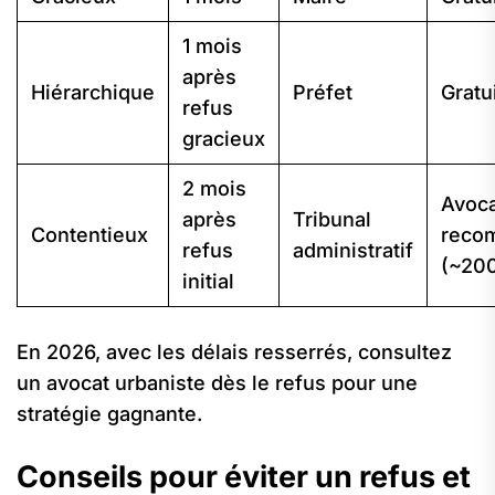
1 mois
après
Hiérarchique
Préfet
Gratu
refus
gracieux
2 mois
Avoc
après
Tribunal
Contentieux
reco
refus
administratif
(~20
initial
En 2026, avec les délais resserrés, consultez
un avocat urbaniste dès le refus pour une
stratégie gagnante.
Conseils pour éviter un refus et