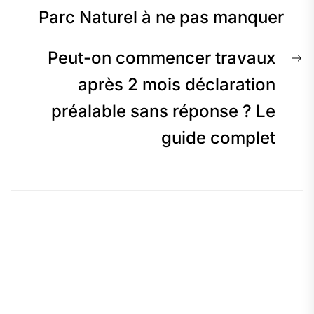
Parc Naturel à ne pas manquer
l’article
N
Peut-on commencer travaux
p
après 2 mois déclaration
préalable sans réponse ? Le
guide complet