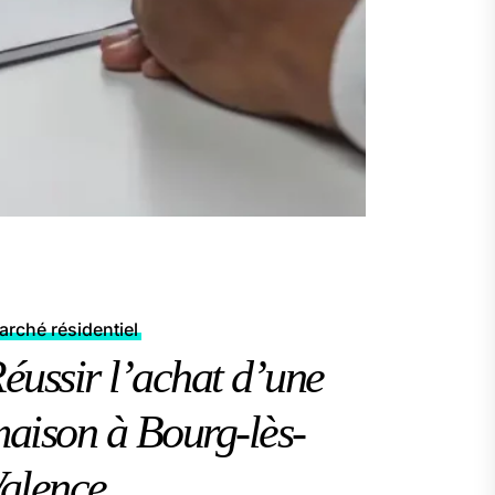
rché résidentiel
éussir l’achat d’une
aison à Bourg-lès-
alence