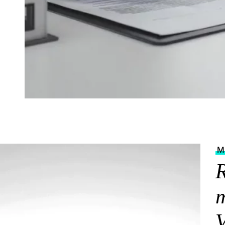
Ma
R
m
V