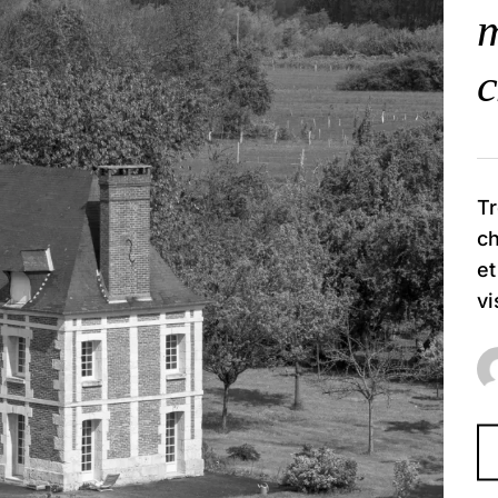
m
c
Tr
c
et
vi