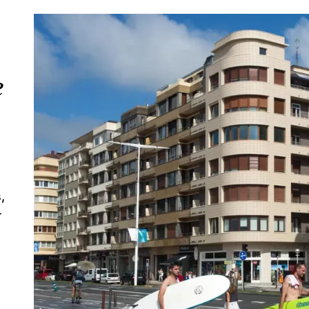
e
,
r