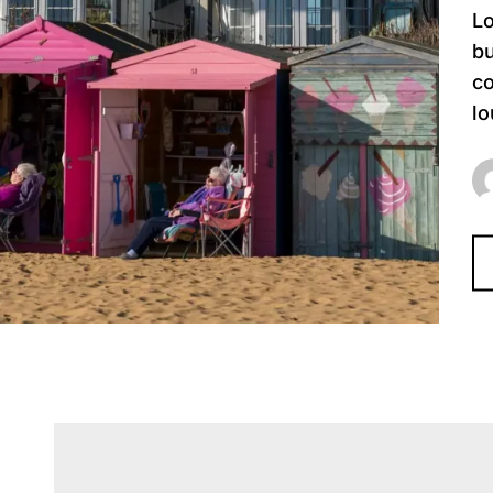
Lo
bu
co
lo