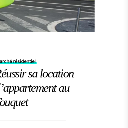
rché résidentiel
éussir sa location
’appartement au
ouquet