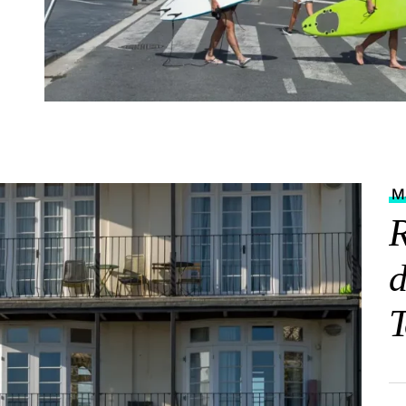
Ma
R
d
T