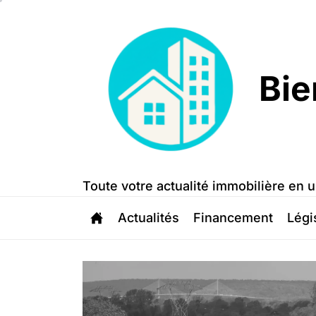
Skip
to
the
content
Bie
Bien
Trouvé
Toute votre actualité immobilière en u
Actualités
Financement
Légi