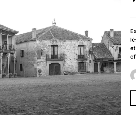
Ex
lè
et
of