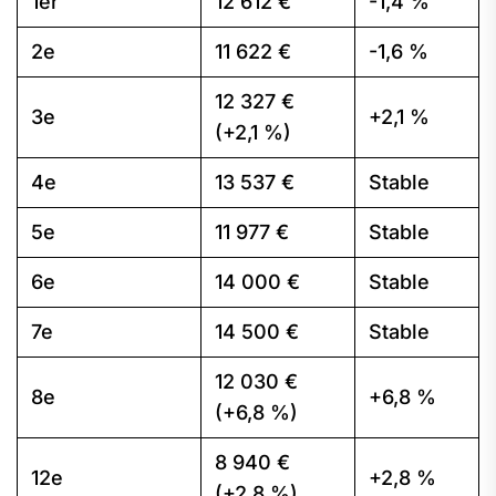
1er
12 612 €
-1,4 %
2e
11 622 €
-1,6 %
12 327 €
3e
+2,1 %
(+2,1 %)
4e
13 537 €
Stable
5e
11 977 €
Stable
6e
14 000 €
Stable
7e
14 500 €
Stable
12 030 €
8e
+6,8 %
(+6,8 %)
8 940 €
12e
+2,8 %
(+2,8 %)