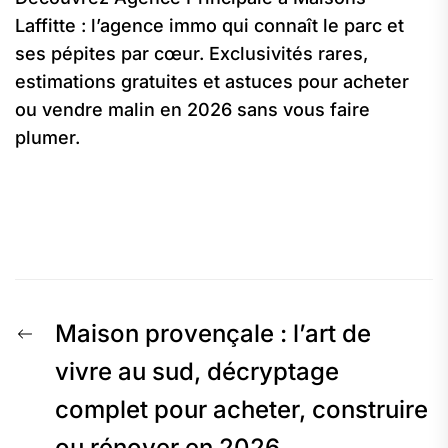
Laffitte : l’agence immo qui connaît le parc et
ses pépites par cœur. Exclusivités rares,
estimations gratuites et astuces pour acheter
ou vendre malin en 2026 sans vous faire
plumer.
Navigation
Previous
Maison provençale : l’art de
de
post:
vivre au sud, décryptage
complet pour acheter, construire
l’article
ou rénover en 2026