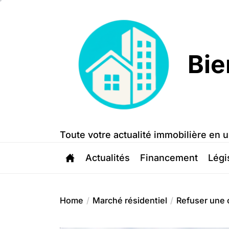
Skip
to
the
content
Bie
Bien
Trouvé
Toute votre actualité immobilière en u
Actualités
Financement
Légi
Home
Marché résidentiel
Refuser une 