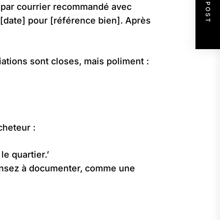
NEXT POST
us par courrier recommandé avec
[date] pour [référence bien]. Après
iations sont closes, mais poliment :
cheteur :
e quartier.’
’ Pensez à documenter, comme une