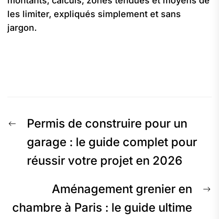
montants, calculs, zones tendues et moyens de
les limiter, expliqués simplement et sans
jargon.
Navigation
Previous
Permis de construire pour un
de
post:
garage : le guide complet pour
réussir votre projet en 2026
l’article
N
Aménagement grenier en
p
chambre à Paris : le guide ultime