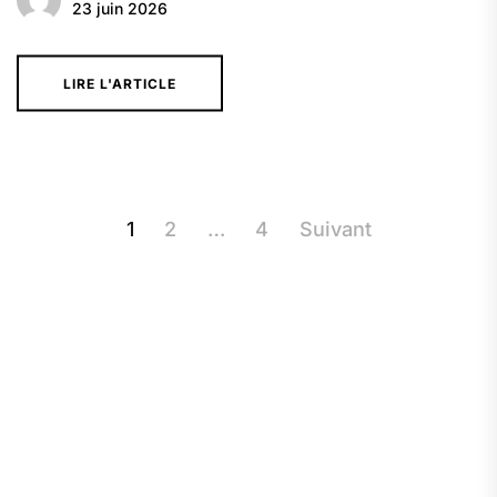
23 juin 2026
LIRE L'ARTICLE
Pagination
1
2
…
4
Suivant
des
publications