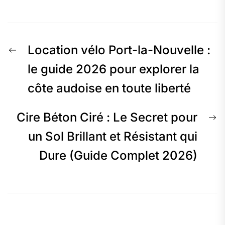
Navigation
Previous
Location vélo Port-la-Nouvelle :
de
post:
le guide 2026 pour explorer la
côte audoise en toute liberté
l’article
N
Cire Béton Ciré : Le Secret pour
p
un Sol Brillant et Résistant qui
Dure (Guide Complet 2026)