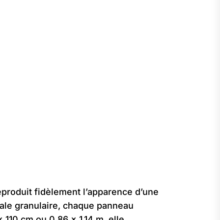
reproduit fidèlement l’apparence d’une
ciale granulaire, chaque panneau
110 cm ou 0,86 x 1,14 m, elle