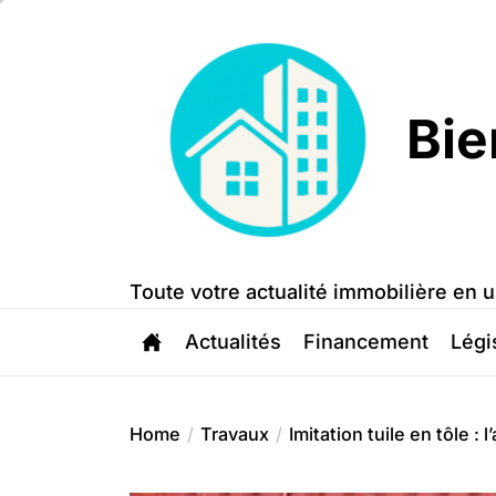
Skip
to
the
content
Bie
Bien
Trouvé
Toute votre actualité immobilière en u
Actualités
Financement
Légi
Home
Travaux
Imitation tuile en tôle :