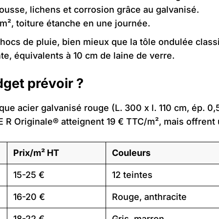
mousse, lichens et corrosion grâce au galvanisé.
 m², toiture étanche en une journée.
chocs de pluie, bien mieux que la tôle ondulée classi
, équivalents à 10 cm de laine de verre.
dget prévoir ?
aque acier galvanisé rouge (L. 300 x l. 110 cm, ép. 
 Originale® atteignent 19 € TTC/m², mais offrent u
Prix/m² HT
Couleurs
15-25 €
12 teintes
16-20 €
Rouge, anthracite
18-22 €
Gris, marron