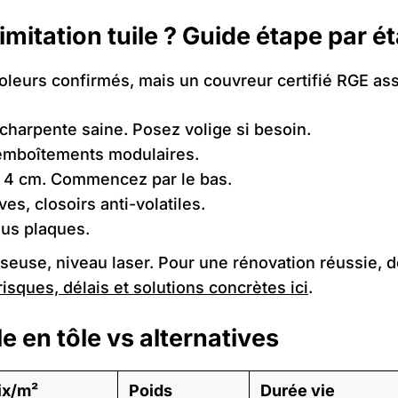
mitation tuile ? Guide étape par é
coleurs confirmés, mais un couvreur certifié RGE as
 charpente saine. Posez volige si besoin.
 emboîtements modulaires.
t 4 cm. Commencez par le bas.
ves, closoirs anti-volatiles.
ous plaques.
isseuse, niveau laser. Pour une rénovation réussie, d
risques, délais et solutions concrètes ici
.
le en tôle vs alternatives
ix/m²
Poids
Durée vie