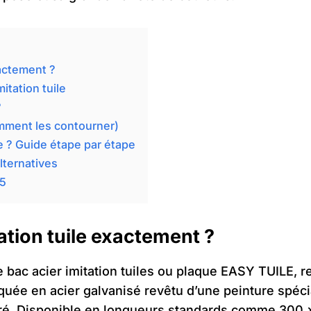
xactement ?
mitation tuile
?
omment les contourner)
e ? Guide étape par étape
alternatives
25
tation tuile exactement ?
ée bac acier imitation tuiles ou plaque EASY TUILE, 
riquée en acier galvanisé revêtu d’une peinture spé
rré. Disponible en longueurs standards comme 300 x 