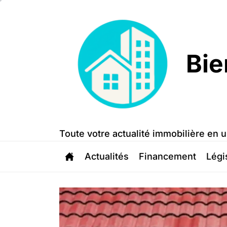
Skip
to
the
content
Bie
Bien
Trouvé
Toute votre actualité immobilière en u
Actualités
Financement
Légi