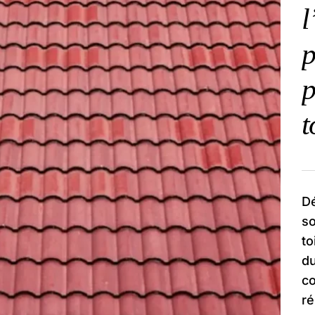
l
p
p
t
Dé
so
to
du
co
ré