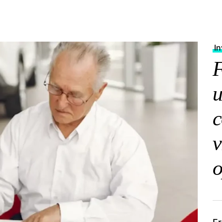
I
F
u
c
v
o