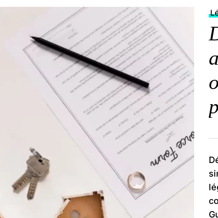
Lé
D
a
o
p
Dé
si
lé
co
Gu