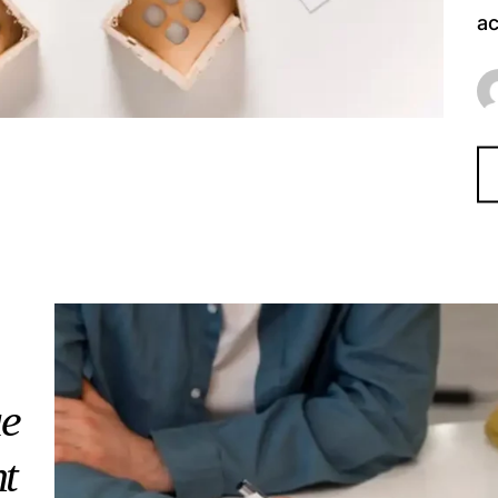
ac
ue
t